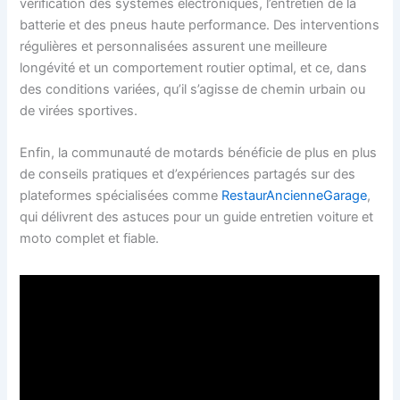
vérification des systèmes électroniques, l’entretien de la
batterie et des pneus haute performance. Des interventions
régulières et personnalisées assurent une meilleure
longévité et un comportement routier optimal, et ce, dans
des conditions variées, qu’il s’agisse de chemin urbain ou
de virées sportives.
Enfin, la communauté de motards bénéficie de plus en plus
de conseils pratiques et d’expériences partagés sur des
plateformes spécialisées comme
RestaurAncienneGarage
,
qui délivrent des astuces pour un guide entretien voiture et
moto complet et fiable.